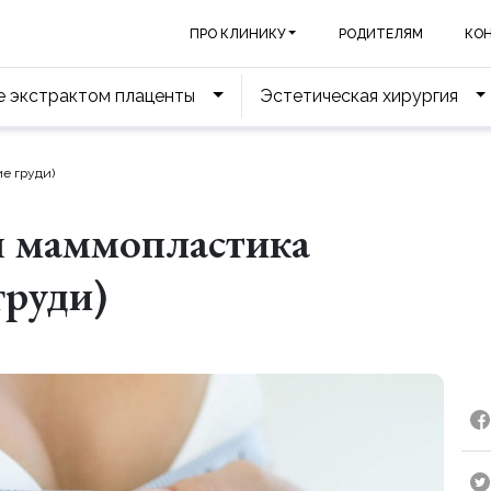
ПРО КЛИНИКУ
РОДИТЕЛЯМ
КО
е экстрактом плаценты
Эстетическая хирургия
е груди)
я маммопластика
груди)