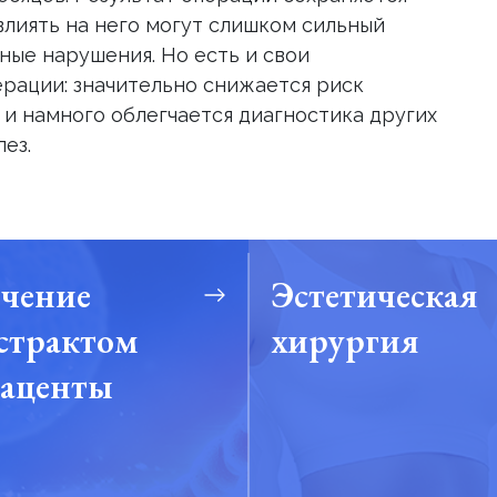
влиять на него могут слишком сильный
ные нарушения. Но есть и свои
рации: значительно снижается риск
 и намного облегчается диагностика других
ез.
чение
Эстетическая
страктом
хирургия
аценты