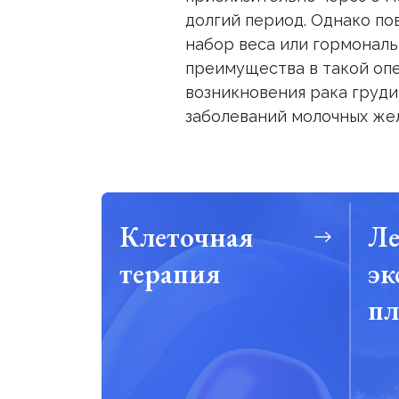
долгий период. Однако по
набор веса или гормональ
преимущества в такой опе
возникновения рака груди
заболеваний молочных жел
Клеточная
Ле
терапия
эк
пл