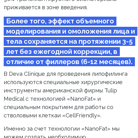
приживается в зоне введения.
Более того, эффект объемного
моделирования и омоложения лица и
тела сохраняется на протяжении 3-5
лет без ежегодной коррекции, в
отличие от филлеров (6-12 месяцев).
В Deva Clinique для проведения липофилинга
используются специальные хирургические
инструменты американской фирмы Tulip
Medical с технологией «NanoFat» и
специальным покрытием для работы со
стволовыми клеткаи «CellFriendly».
Именно за счет технологии «NanoFat» мы
можем создать необходимую