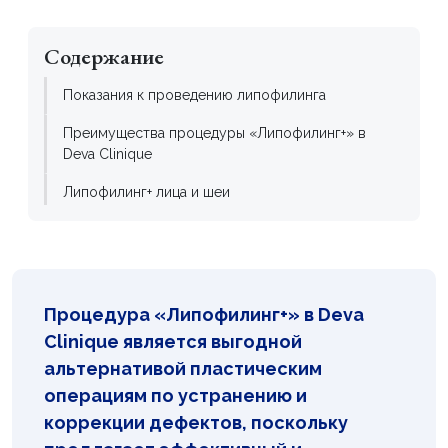
Содержание
Показания к проведению липофилинга
Преимущества процедуры «Липофилинг+» в
Deva Clinique
Липофилинг+ лица и шеи
Омоложение рук
Липофилинг+ интимной зоны
Восстановление после липофилинга
Процедура «Липофилинг+» в Deva
Clinique является выгодной
альтернативой пластическим
операциям
по устранению и
коррекции дефектов, поскольку