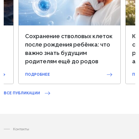
ий
Сохранение стволовых клеток
Кл
после рождения ребёнка: что
се
важно знать будущим
ра
родителям ещё до родов
а
ПОДРОБНЕЕ
ПО
ВСЕ ПУБЛИКАЦИИ
Контакты