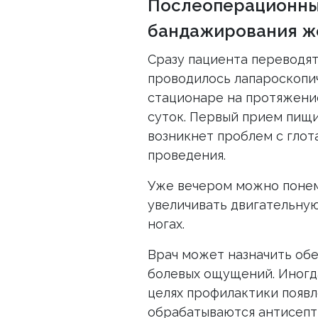
Послеоперационны
бандажирования ж
Сразу пациента переводят
проводилось лапароскопич
стационаре на протяжение
суток. Первый прием пищи
возникнет проблем с глот
проведения.
Уже вечером можно понем
увеличивать двигательную
ногах.
Врач может назначить об
болевых ощущений. Иногд
целях профилактики появ
обрабатываются антисепт