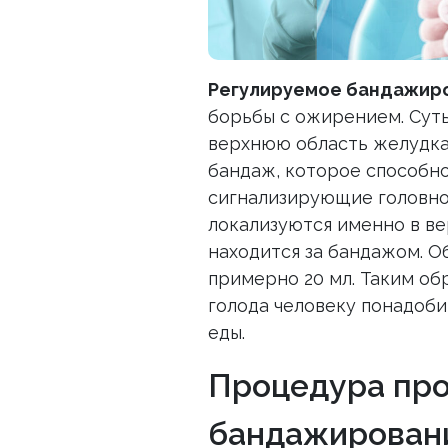
Регулируемое бандажир
борьбы с ожирением. Суть 
верхнюю область желудка
бандаж, которое способн
сигнализирующие головно
локализуются именно в ве
находится за бандажом. О
примерно 20 мл. Таким об
голода человеку понадоби
еды.
Процедура про
бандажировани