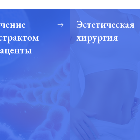
чение
Эстетическая
страктом
хирургия
аценты